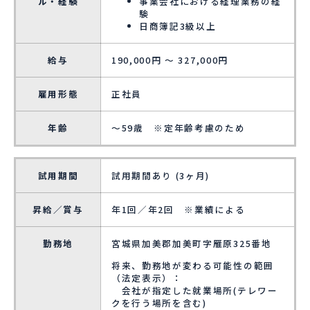
ル・経験
事業会社における経理業務の経
験
日商簿記3級以上
給与
190,000円 ～ 327,000円
雇用形態
正社員
年齢
～59歳 ※定年齢考慮のため
試用期間
試用期間あり (3ヶ月)
昇給／賞与
年1回／年2回 ※業績による
勤務地
宮城県加美郡加美町字雁原325番地
将来、勤務地が変わる可能性の範囲
（法定表示）：
会社が指定した就業場所(テレワー
クを行う場所を含む)