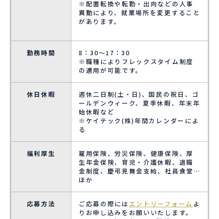
※配置転換や転勤・出向などの人事
異動により、就業場所を変更すること
があります。
勤務時間
8：30～17：30
※職種によりフレックスタイム制度
の適用が可能です。
休日休暇
週休二日制(土・日)、国民の祝日、ゴ
ールデンウィーク、夏季休暇、年末年
始休暇など
※ケイテック(株)年間カレンダーによ
る
福利厚生
雇用保険、労災保険、健康保険、厚
生年金保険、育児・介護休暇、退職
金制度、慶弔見舞金支給、社員食堂…
ほか
応募方法
ご応募の際には
エントリーフォーム
よ
りお申し込みをお願いいたします。