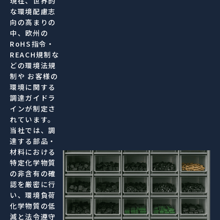
現在、世界的
な環境配慮志
向の高まりの
中、欧州の
RoHS指令・
REACH規制な
どの環境法規
制や お客様の
環境に関する
調達ガイドラ
インが制定さ
れています。
当社では、調
達する部品・
材料における
特定化学物質
の非含有の確
認を厳密に行
い、環境負荷
化学物質の低
減と法令遵守