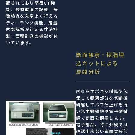
載されており簡易CT機
能、観察動画の記録、多
数検査を効率よく行える
ティーチング機能、定量
的な解析が行える寸法計
測・面積計測の機能が付
いています。
断面観察・樹脂埋
込カットによる
層間分析
試料をエポキシ樹脂で包
埋して観察部分を切断後
研磨してバフ仕上げを行
い光学顕微鏡や電子顕微
鏡で断面を観察します。
電子部品、特に外観では
確認出来ない表面実装部