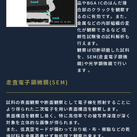
品やBGA ICのはんだ接
合部のクラックを観察す
るのに有効です。また、
金属などの内部組織の変
化が観察できるなど 信
頼性試験後の試料解析も
行えます。
観察は切断研磨した試料
を、SEM(走査電子顕微
鏡)や光学顕微鏡で行い
ます 。
走査電子顕微鏡(SEM)
試料の表面観察や断面観察として電子線を照射することに
より得られた二次電子を用い表面構造を観察します。
表面構造を観察し易く、特に高倍率での被写界深度が深く
対象を立体的な画像が得られます。
また、低真空モードが備わっており紙・布・樹脂などの乾
燥試料を金属蒸着せず無処理で観察出来ます。