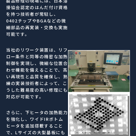
製品修理の現場には、日本溶
接協会認定のはんだ付け資格
を持つ技術者が常駐し、
0402チップやBGAなどの微
細部品の再実装・交換も実施
可能です。
当社のリワーク装置は、リフ
ロー条件と同等の精密な加熱
制御を実現し、微細な位置合
わせ機能を備えることで、高
い再現性と品質を確保し、熟
練の実装技術者によって、こ
うした難易度の高い修理にも
対応が可能です。
さらに、下ヒータの加熱能力
を強化し、ワイドIRボトム
ヒータを追加搭載すること
で、Lサイズの大型基板にも