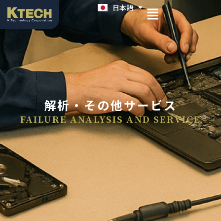
日本語
English
解析・その他サービス
FAILURE ANALYSIS AND SERVICE